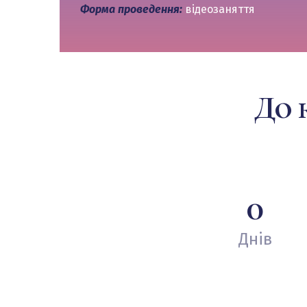
Форма проведення:
відеозаняття
До 
0
Днів