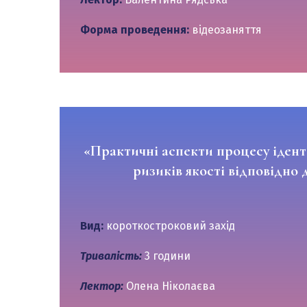
Форма проведення:
відеозаняття
«Практичні аспекти процесу ідент
ризиків якості відповідно
Вид:
короткостроковий захід
Тривалість:
3 години
Лектор:
Олена Ніколаєва