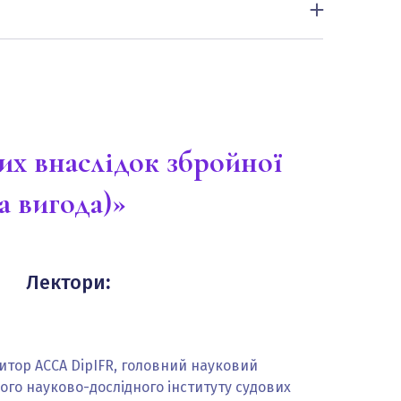
онує аудитор для дослідження подій після
звітної дати. Дії аудитора, якщо було
ення подальших подій після надання
 подій після оприлюднення (публікації)
их внаслідок збройної
а вигода)»
Лектори
:
дитор ACCA DipIFR, головний науковий
ого науково-дослідного інституту судових