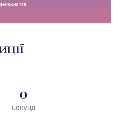
деозаняття
иції
0
Секунд