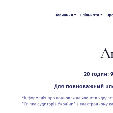
Навчання
Спільнота
Про
А
20 годин; 9
Для повноважний член
*Інформація про повноважне членство додаєт
"Спілка аудиторів України" в електронному к