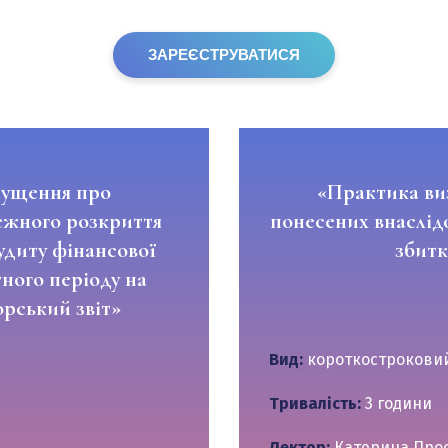
Електронна пошта
*
ЗАРЕЄСТРУВАТИСЯ
Підписатися на розсилку
пущення про
«Практика ви
лежного розкриття
понесених внаслідо
аудиту фінансової
збитк
тного періоду на
орський звіт»
Вид:
короткостроковий
Тривалість:
3 години
Лектор:
Катерина Прос