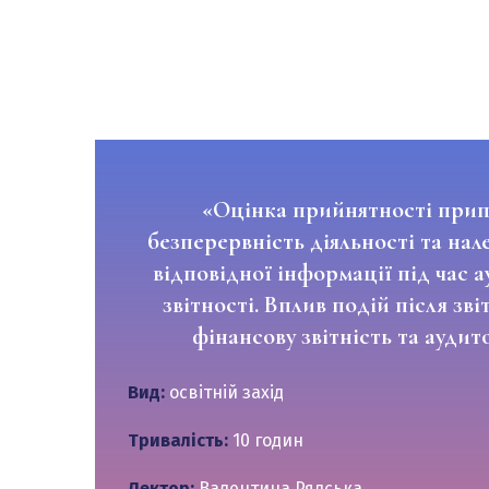
«Оцінка прийнятності при
безперервність діяльності та на
відповідної інформації під час 
звітності. Вплив подій після зві
фінансову звітність та аудит
Вид:
освітній захід
Тривалість:
10 годин
Лектор:
Валентина Рядська