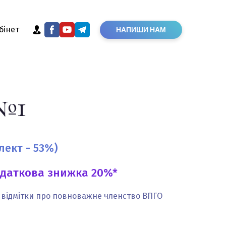
бінет
НАПИШИ НАМ
№1
ект - 53%)
даткова знижка 20%*
у відмітки про повноважне членство ВПГО