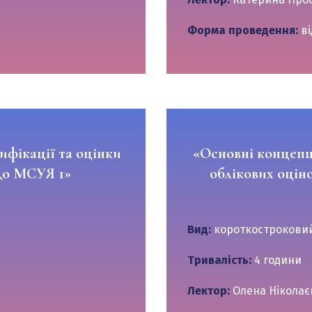
Форма проведення:
ві
ифікації та оцінки
«Основні концепц
 до МСУЯ 1»
облікових оціно
Вид:
короткостроковий
Тривалість:
4 години
Лектор:
Олена Ніколає