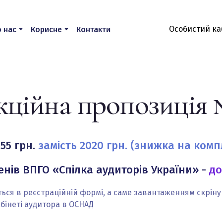
Особистий ка
 нас
Корисне
Контакти
кційна пропозиція 
55 грн.
замість 2020 грн.
(знижка на компл
ів ВПГО «Спілка аудиторів України» -
до
ься в реєстраційній формі, а саме завантаженням скрін
Підпишіться на розсилку, щоб не пропустити знижки
та акційні пропозиції
абінеті аудитора в ОСНАД