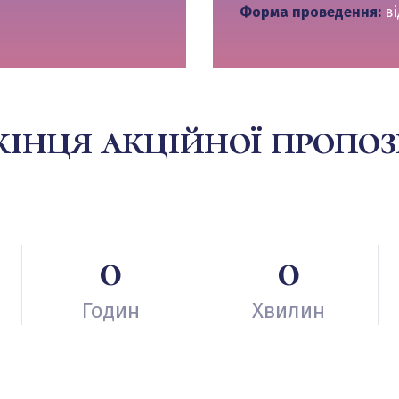
Форма проведення:
ві
кінця акційної пропоз
0
0
Годин
Хвилин