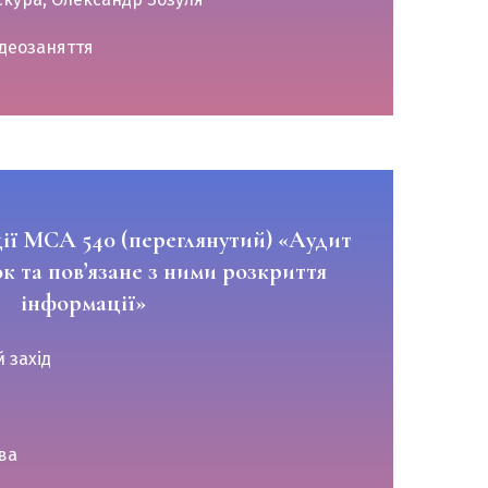
деозаняття
ії МСА 540 (переглянутий) «Аудит
к та пов’язане з ними розкриття
інформації»
 захід
ва