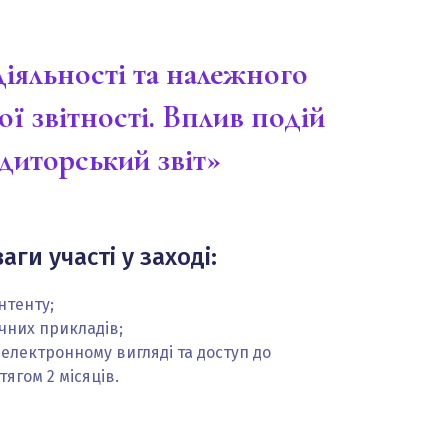
іяльності та належного
ї звітності. Вплив подій
удиторський звіт»
аги участі у заході:
нтенту;
чних прикладів;
електронному вигляді та доступ до
ягом 2 місяців.