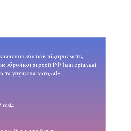
значення збитків підприємств,
к збройної агресії РФ (матеріальні
и та упущена вигода)»
 захід
кура, Олександр Зозуля