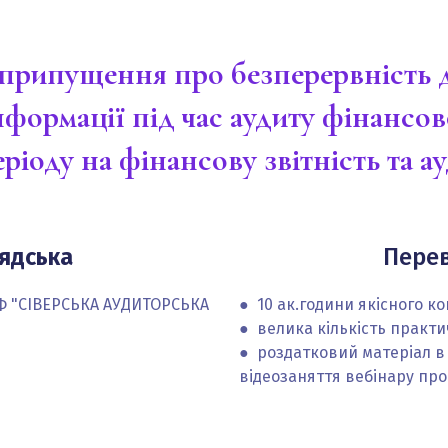
припущення про безперервність д
нформації під час аудиту фінансово
еріоду на фінансову звітність та а
ядська
Перев
"АФ "СІВЕРСЬКА АУДИТОРСЬКА
● 10 ак.години якісного ко
● велика кількість практи
● роздатковий матеріал в 
відеозаняття вебінару прот