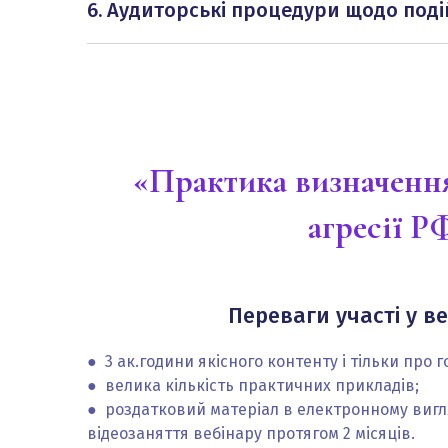
6. Аудиторські процедури щодо подій
некоригуючі події. Приклади подання у фінансо
Період після звітної дати, для якого повинні
звітної дати. Комунікація між аудитором та ке
встановлено події після звітної дати, які не
аудиторського звіту, але до дати оприлюдненн
фінансових звітів.
«Практика визначення
агресії Р
Переваги участі у ве
● 3 ак.години якісного контенту і тільки про 
● велика кількість практичних прикладів;
● роздатковий матеріал в електронному вигля
відеозаняття вебінару протягом 2 місяців.