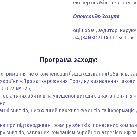
експертиз Міністерства юс
Олександр Зозуля
оцінювач, аудитор, керуюч
«АДВАЙЗОРІ ТА РЕСЬОРЧ»
Програма заходу:
а отримання нею компенсації (відшкодування) збитків, з
 України «Про затвердження Порядку визначення шкоди та
03.2022 № 326;
еріальних збитків та упущеної вигоди), аналіз поняття 
ни;
ні збитків, необхідний пакет документів та інформація 
з при підтвердженні розміру збитків, понесених компані
ру збитків, завданих компаніям збройною агресією РФ та