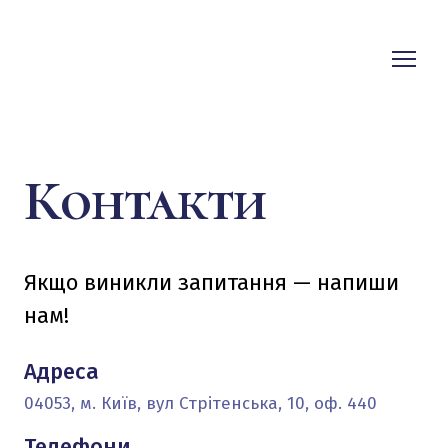
Контакти
Підпишіться на розсилку, щоб не пропустити знижки
та акційні пропозиції
Якщо виникли запитання — напиши
нам!
Електронна пошта
*
Адреса
Підписатися на розсилку
04053, м. Київ, вул Стрітенська, 10, оф. 440
Телефони