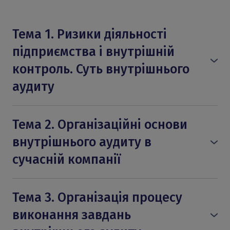
Тема 1. Ризики діяльності
підприємства і внутрішній
контроль. Суть внутрішнього
аудиту
1.Сучасні уявлення про ризик і контроль.
Модель ризику. Визначення ризику. Цілі
Тема 2. Організаційні основи
діяльності організації і ризики, що
внутрішнього аудиту в
загрожують їх досягненню.
сучасній компанії
2.Вимірювання ризику.
1.Організація служби внутрішнього
3.Ідентифікація і оцінка ризиків
аудиту як складової частини системи
суттєвого викривлення у фінансовій
Тема 3. Організація процесу
управління компанії.
інформації.
виконання завдань
2.Вимоги і рекомендації щодо створення і
4.Визначення суті внутрішнього