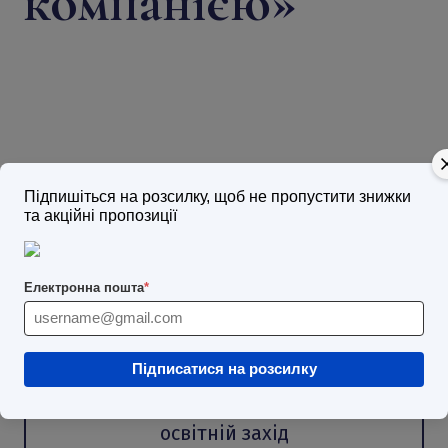
компанією
»
Підпишіться на розсилку, щоб не пропустити знижки
та акційні пропозиції
Лектор:
Сергій
Електронна пошта
*
Лозовицький
Підписатися на розсилку
з використанням Zoom
освітній захід