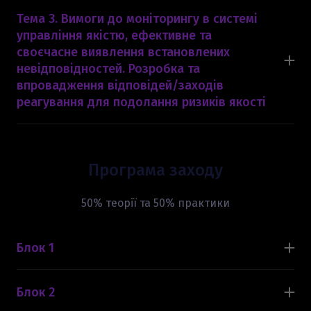
якістю.
Тема 3. Вимоги до моніторингу в системі
2. Встановлення цілей якості.
управління якістю, ефективне та
3. Процес управління ризиками та їх вплив на
своєчасне виявлення встановлених
досягнення цілей якості.
невідповідностей. Розробка та
впровадження відповідей/заходів
реагування для подолання ризиків якості
1. Розробка та виконання заходів з моніторингу.
2. Оцінка результатів та виявлення
невідповідностей.
Програма заходу
3. Реагування на виявленні невідповідності.
4. Повідомлення про результати.
50% теорії та 50% практики
Блок 1
1. Мета стандарту управління якістю на рівні
виконання окремого завдання.
Блок 2
2. Загальна відповідальність за управління якістю
1. Підхід до управління, нагляду, прийняття та