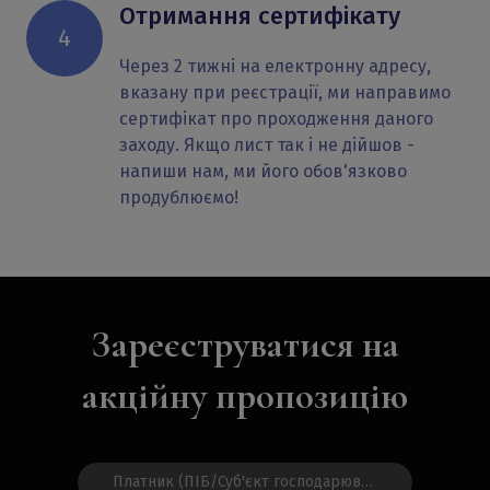
Отримання сертифікату
4
Через 2 тижні на електронну адресу,
вказану при реєстрації, ми направимо
сертифікат про проходження даного
заходу. Якщо лист так і не дійшов -
напиши нам, ми його обов'язково
продублюємо!
Зареєструватися на
акційну пропозицію