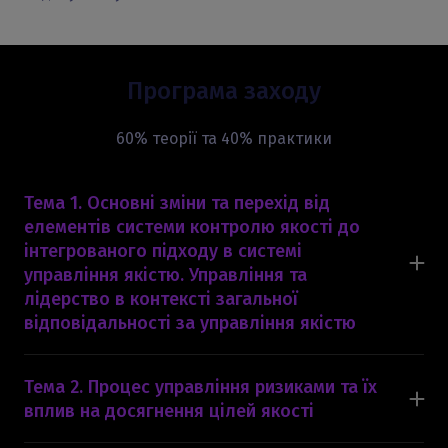
Програма заходу
60% теорії та 40% практики
Тема 1. Основні зміни та перехід від
елементів системи контролю якості до
інтегрованого підходу в системі
управління якістю. Управління та
лідерство в контексті загальної
відповідальності за управління якістю
1. Ключові зміни стандарту з управління якістю
ISQM 1 до поточного стандарту, ISQC 1.
Тема 2. Процес управління ризиками та їх
2. Інтеграція компонентів системи управління
вплив на досягнення цілей якості
якістю.
1. Ризик-орієнтований підхід в системі управління
3. Управління та лідерство.