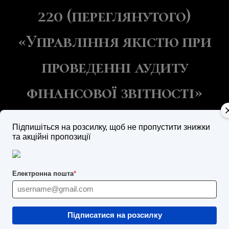
220 (переглянутого)
«Управління якістю при
проведенні аудиту
фінансової звітності»
(короткостроковий захід)
Підпишіться на розсилку, щоб не пропустити знижки
та акційні пропозиції
ЗАРЕЄСТРУВАТИСЯ
Електронна пошта
*
Підписатися на розсилку