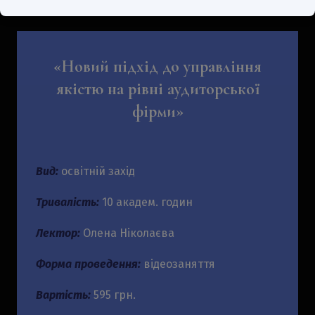
«Новий підхід до управління
якістю на рівні аудиторської
фірми»
Вид:
освітній захід
Тривалість:
10 академ. годин
Лектор:
Олена Ніколаєва
Форма проведення:
відеозаняття
Вартість:
595 грн.