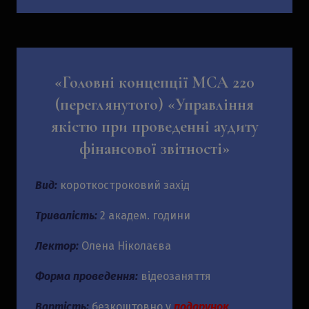
«Головні концепції МСА 220
(переглянутого) «Управління
якістю при проведенні аудиту
фінансової звітності»
Вид:
короткостроковий захід
Тривалість:
2 академ. години
Лектор:
Олена Ніколаєва
Форма проведення:
відеозаняття
Вартість:
безкоштовно у
подарунок