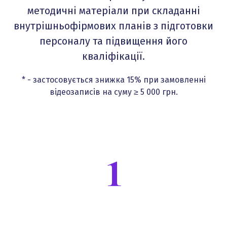
та акційні пропозиції
методичні матеріали при складанні
внутрішньофірмових планів з підготовки
персоналу та підвищення його
Електронна пошта
*
кваліфікації.
* - застосовується знижка 15% при замовленні
Підписатися на розсилку
відеозаписів на суму ≥ 5 000 грн.
1