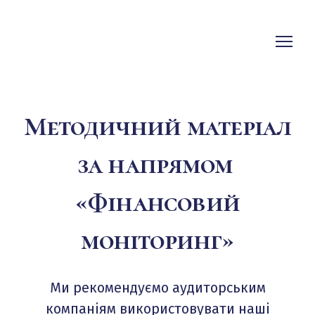
Методичний матеріал
за напрямом
«Фінансовий
моніторинг»
Ми рекомендуємо аудиторським
компаніям використовувати наші
Підпишіться на розсилку, щоб не пропустити знижки