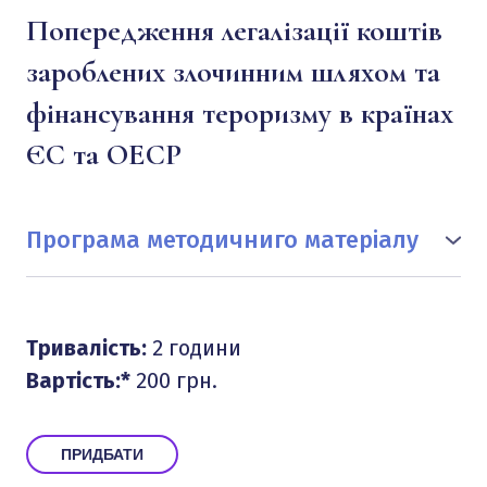
Попередження легалізації коштів
зароблених злочинним шляхом та
фінансування тероризму в країнах
ЄС та ОЕСР
Програма методичниго матеріалу
1. Регуляторні документи ЄС та ОЕСР щодо
попередження легалізації коштів зароблених
злочинним шляхом та фінансування тероризму в
Тривалість:
2 години
країнах ЄС та ОЕСР.
2. Ризик-орієнтований підхід щодо виявлення
Вартість:*
200 грн.
ризиків легалізації коштів зароблених злочинним
шляхом та фінансування тероризму в країнах ЄС та
ОЕСР.
ПРИДБАТИ
3. Високоризикові країни.