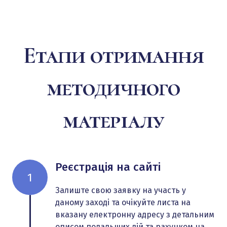
4. Ознаки легалізації коштів зароблених
злочинним шляхом та фінансування тероризму в
країнах ЄС.
5. Ознаки легалізації коштів зароблених
Етапи отримання
злочинним шляхом та фінансування тероризму в
країнах ОЕСР.
методичного
матеріалу
Реєстрація на сайті
1
Залиште свою заявку на участь у
даному заході та очікуйте листа на
вказану електронну адресу з детальним
описом подальших дій та рахунком на