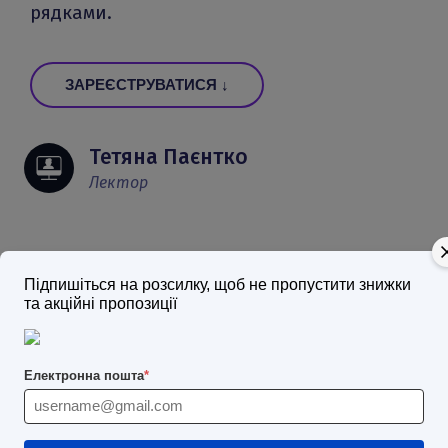
рядками.
ЗАРЕЄСТРУВАТИСЯ ↓
Тетяна Паєнтко
Лектор
Підпишіться на розсилку, щоб не пропустити знижки
10 годин
та акційні пропозиції
Тривалість
Електронна пошта
*
09 - 12 липня 