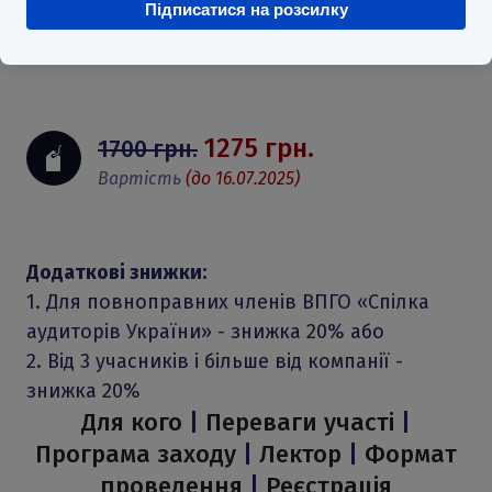
2025 р
.
Підписатися на розсилку
Дати проведення
1275 грн.
1700 грн.
Вартість
(до 16.07.2025)
Додаткові знижки:
1. Для повноправних членів ВПГО «Спілка
аудиторів України» - знижка 20% або
2. Від 3 учасників і більше від компанії -
знижка 20%
Для кого
|
Переваги участі
|
Програма заходу
|
Лектор
|
Формат
проведення
|
Реєстрація