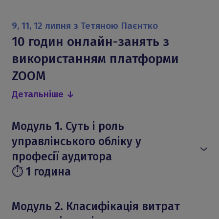
9, 11, 12 липня з Тетяною Паєнтко
10 годин онлайн-занять з
використанням платформи
ZOOM
Детальніше ↓
Модуль 1. Суть і роль
управлінського обліку у
професії аудитора
⏱ 1 година
● Відмінності між фінансовим і
управлінським обліком
Модуль 2. Класифікація витрат
● Як управлінський облік підтримує