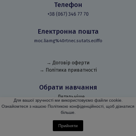
Телефон
+38 (067) 346 77 70
Електронна пошта
moc.liamg%40rtnec.sutats.eciffo
→ Договір оферти
→ Політика приватності
Обрати навчання
→ Детальніше
Для вашої зручності ми використовуємо файли cookie.
Ознайомтеся з нашою Політикою конфіденційності, щоб дізнатися
Особистий кабінет
більше.
→ Детальніше
Прийняти