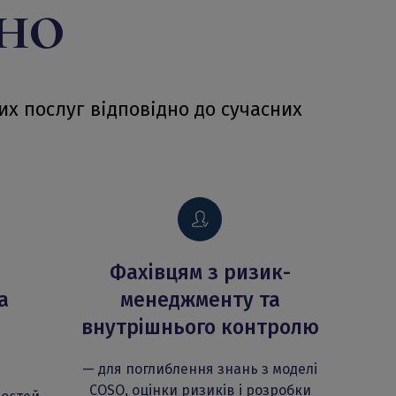
сно
их послуг відповідно до сучасних
Фахівцям з ризик-
К
а
менеджменту та
бі
внутрішнього контролю
— щоб
внут
— для поглиблення знань з моделі
COSO, оцінки ризиків і розробки