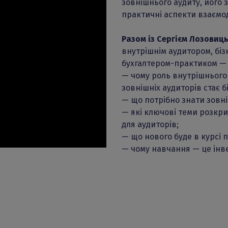
зовнішнього аудиту, його 
практичні аспекти взаємод
Разом із Сергієм Лозови
внутрішнім аудитором, бі
бухгалтером-практиком —
— чому роль внутрішнього а
зовнішніх аудиторів стає 
— що потрібно знати зовн
— які ключові теми розкри
для аудиторів;
— що нового буде в курсі 
— чому навчання — це інве