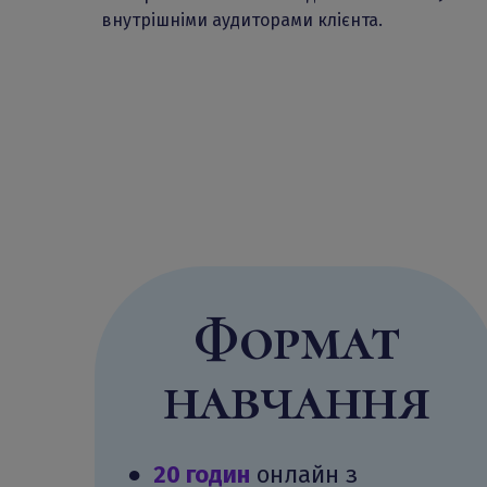
внутрішніми аудиторами клієнта.
Формат
навчання
●
20 годин
онлайн з