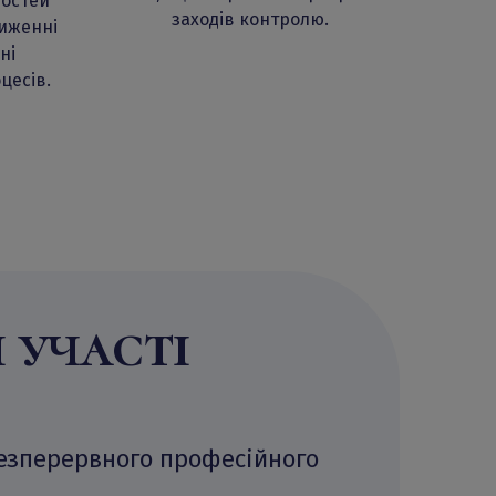
востей
заходів контролю.
ниженні
ні
цесів.
 участі
езперервного професійного