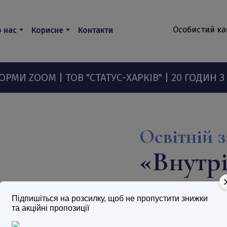
Особистий ка
 нас
Корисне
Контакти
РМИ ZOOM | ТОВ "СТАТУС-ХАРКІВ" | 20 ГОДИ
Освітній з
«
Внутрі
зовніш
Підпишіться на розсилку, щоб не пропустити знижки
та акційні пропозиції
Відкрийте внутрішн