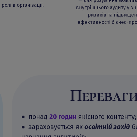
— для розуміння можли
ролі в організації.
внутрішнього аудиту у з
ризиків та підвищен
ефективності бізнес-про
Переваги
● понад
20 годин
якісного контенту;
● зараховується як
освітній захід
б
навчання аудитирів;