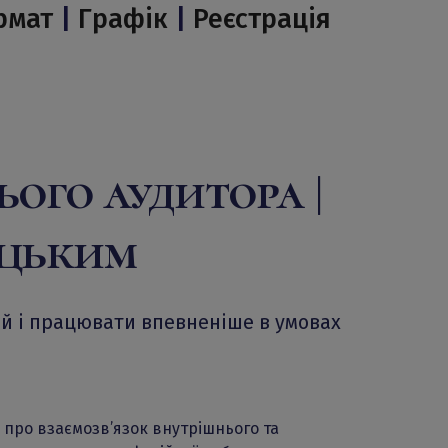
рмат
|
Графік
|
Реєстрація
ого аудитора |
ицьким
ій і працювати впевненіше в умовах
 про взаємозв’язок внутрішнього та