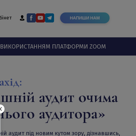
бінет
НАПИШИ НАМ
Н З ВИКОРИСТАННЯМ ПЛАТФОРМИ ZOOM
ахід:
шній аудит очима
нього аудитора
»
ій аудит під новим кутом зору, дізнавшись,