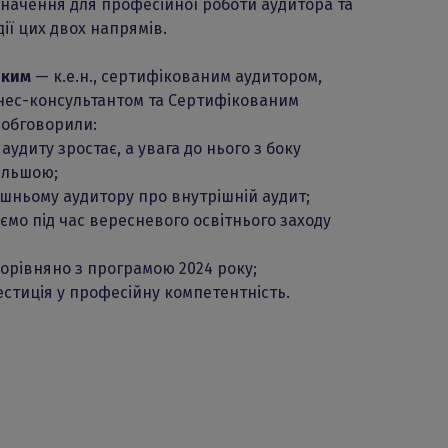
значення для професійної роботи аудитора та
ії цих двох напрямів.
цьким
— к.е.н., сертифікованим аудитором,
знес-консультантом та Сертифікованим
 обговорили:
удиту зростає, а увага до нього з боку
більшою;
ішньому аудитору про внутрішній аудит;
ємо під час вересневого освітнього заходу
порівняно з програмою 2024 року;
стиція у професійну компетентність.