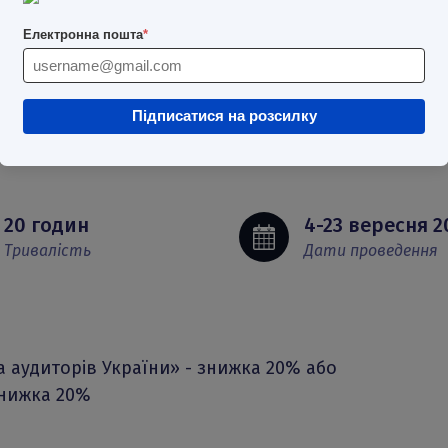
як його оцінюють з
Електронна пошта
*
знання для підвищ
Підписатися на розсилку
ЗАРЕЄСТРУВАТИС
20 годин
4-23 вересня 2
Тривалість
Дати проведення
а аудиторів України» - знижка 20% або
 знижка 20%