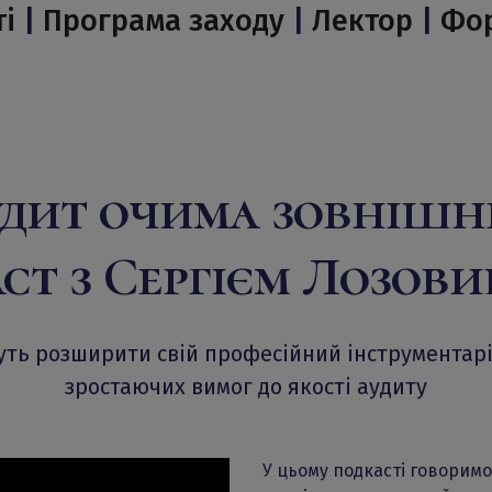
ті
|
Програма заходу
|
Лектор
|
Фо
дит очима зовнішнь
ст з Сергієм Лозов
нуть розширити свій професійний інструментар
зростаючих вимог до якості аудиту
У цьому подкасті говоримо