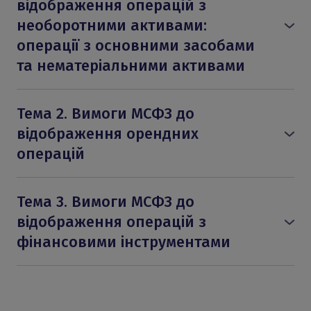
відображення операцій з
необоротними активами:
операції з основними засобами
та нематеріальними активами
МСБО 16 «Основні засоби»
МСБО 23 «Витрати на позики»
Тема 2. Вимоги МСФЗ до
МСБО 38 «Нематеріальні активи»
відображення орендних
МСБО 40 «Інвестиційна нерухомість»
МСФЗ 5 «Непоточні активи, утримувані для
операцій
продажу, та припинена діяльність»
МСФЗ 16 «Оренда»
МСБО 36 «Зменшення корисності активів»
Тема 3. Вимоги МСФЗ до
відображення операцій з
фінансовими інструментами
МСФЗ 9 «Фінансові інструменти»
МСБО 32 «Фінансові інструменти: подання»
МСФЗ 7 «Фінансові інструменти: розкриття
інформації»