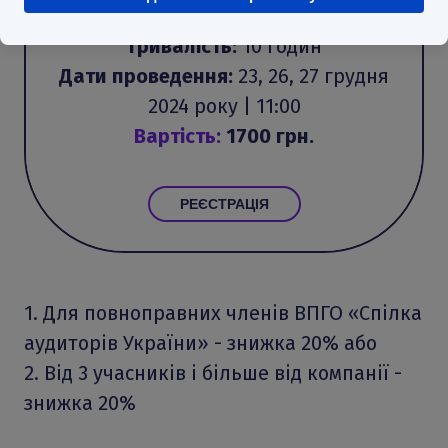
Тривалість:
10 годин
Дати проведення:
23, 26, 27 грудня
2024 року | 11:00
Вартість:
17
00 грн.
РЕЄСТРАЦІЯ
1. Для повноправних членів ВПГО «Спілка
аудиторів України» - знижка 20% або
2. Від 3 учасників і більше від компанії -
знижка 20%