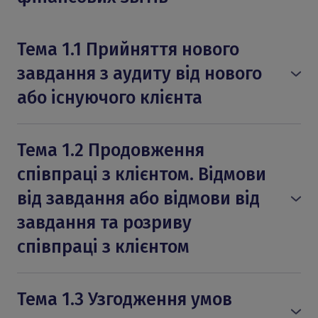
Тема 1.1 Прийняття нового
завдання з аудиту від нового
або існуючого клієнта
Оцінка наявності у аудиторської фірми
достатньої компетентності, можливостей,
Тема 1.2 Продовження
часу та ресурсів для прийняття та
співпраці з клієнтом. Відмови
виконання нового завдання з аудиту.
від завдання або відмови від
Документування важливої інформації,
завдання та розриву
розглянутих питань, висновків та
співпраці з клієнтом
підґрунтя для висновків.
Розгляд питання чесності клієнта з аудиту
Розгляд важливих питань, що виникли
при прийнятті нового завдання. Джерела
під час виконання попереднього
Тема 1.3 Узгодження умов
інформації щодо оцінки чесності клієнта
завдання, та їх вплив на продовження