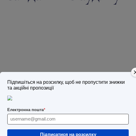
Підпишіться на розсилку, щоб не пропустити знижки
та акційні пропозиції
Лектор:
Валентина
Рядська
Електронна пошта
*
з використанням Zoom
освітній захід
Підписатися на розсилку