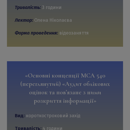
Тривалість:
3 години
Лектор:
Олена Ніколаєва
Форма проведення:
відеозаняття
«Основні концепції МСА 540
(переглянутий) «Аудит облікових
оцінок та пов’язане з ними
розкриття інформації»
Вид:
короткостроковий захід
Тривалість:
4 години