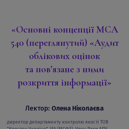
«Основні концепції МСА
540 (переглянутий) «Аудит
облікових оцінок
та пов’язане з ними
розкриття інформації»
Лектор:
Олена Ніколаєва
директор департаменту контролю якості ТОВ
"Крестон Україна", IFA (МСФЗ), Член Ради АПУ