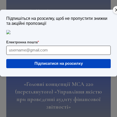
Вид:
освітній захід
Підпишіться на розсилку, щоб не пропустити знижки
Тривалість:
10 годин
та акційні пропозиції
Лектор:
Олена Ніколаєва
Електронна пошта
*
Форма проведення:
відеозаняття
Підписатися на розсилку
«Головні концепції МСА 220
(переглянутого) «Управління якістю
при проведенні аудиту фінансової
звітності»