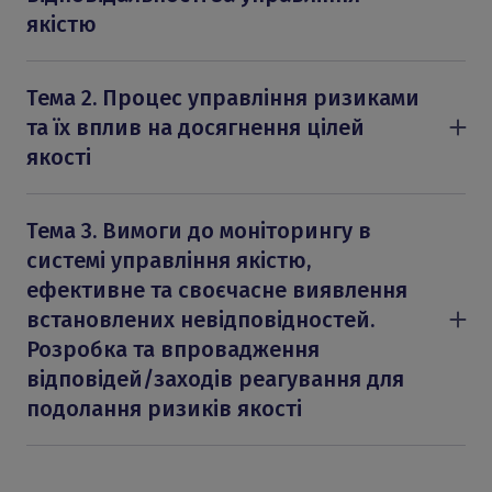
якістю
1. Ключові зміни стандарту з управління якістю
ISQM 1 до поточного стандарту, ISQC 1.
Тема 2. Процес управління ризиками
2. Інтеграція компонентів системи управління
та їх вплив на досягнення цілей
якістю.
якості
3. Управління та лідерство.
1. Ризик-орієнтований підхід в системі управління
якістю.
Тема 3. Вимоги до моніторингу в
2. Встановлення цілей якості.
системі управління якістю,
3. Процес управління ризиками та їх вплив на
ефективне та своєчасне виявлення
досягнення цілей якості.
встановлених невідповідностей.
Розробка та впровадження
відповідей/заходів реагування для
подолання ризиків якості
1. Розробка та виконання заходів з моніторингу.
2. Оцінка результатів та виявлення
невідповідностей.