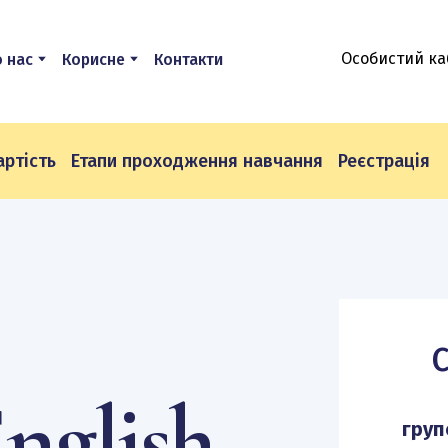
Особистий ка
 нас
Корисне
Контакти
артість
Етапи проходження навчання
Реєстрація
nglish
Підпишіться на розсилку, щоб не пропустити знижки
та акційні пропозиції
груп