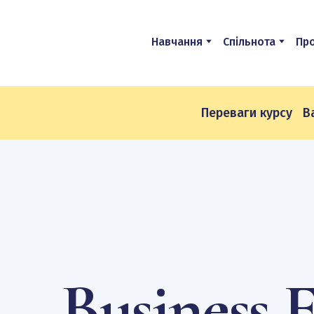
Навчання
Спільнота
Про
Переваги курсу
В
Business E