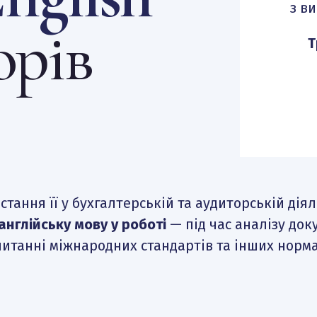
з в
орів
Електронна пошта
*
Т
Підписатися на розсилку
тання її у бухгалтерській та аудиторській діял
нглійську мову у роботі
— під час аналізу доку
читанні міжнародних стандартів та інших норма