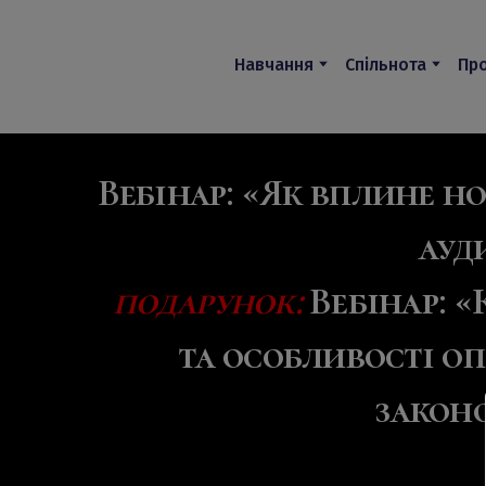
Навчання
Спільнота
Про
Вебінар:
«Як вплине но
ауд
подарунок:
Вебінар:
«
та особливості оп
закон