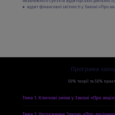
незалежного суб’єкта аудиторської діяльності;
● аудит фінансової звітності у Законі «Про а
Програма захо
50% теорії та 50% прак
Тема 1. Ключові зміни у Законі «Про акці
Однорівнева структура управління. Рада дир
товариства. Дистанційні та електронні загальн
Тема 2. Узгодження Закону «Про акціонер