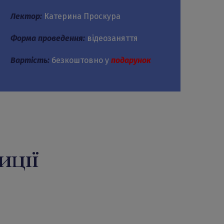
Лектор:
Катерина Проскура
Форма проведення:
відеозаняття
Вартість:
безкоштовно у
подарунок
иції