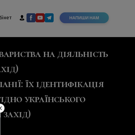
бінет
НАПИШИ НАМ
вариства на діяльність
хід)
нії: їх ідентифікація
гідно українського
 захід)