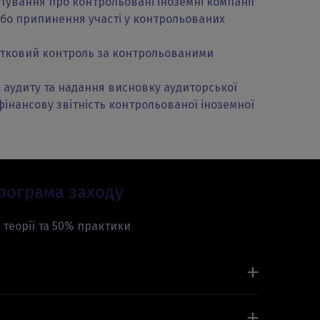
тування про контрольовані іноземні компанії
або припинення участі у контрольованих
атковий контроль за контрольованими
 аудиту та надання висновку аудиторської
фінансову звітність контрольованої іноземної
рограма заходу
 теорії та 50% практики
аної іноземної компанії».
ток іноземної компанії в Україні?