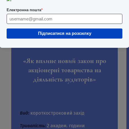
ЗАРЕЄСТРУВАТИСЯ
Електронна пошта
*
Підписатися на розсилку
«Як вплине новий закон про
акціонерні товариства на
діяльність аудиторів»
Вид:
короткостроковий захід
Тривалість:
2 академ. години