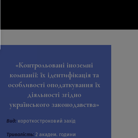
«Контрольовані іноземні
компанії: їх ідентифікація та
особливості оподаткування їх
діяльності згідно
українського законодавства»
Вид:
короткостроковий захід
Тривалість:
2 академ. години