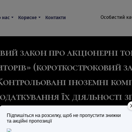
Особистий ка
 нас
Корисне
Контакти
вий закон про акціонерні то
иторів»
(короткостроковий за
Контрольовані іноземні компа
одаткування їх діяльності з
одавства»
(короткостроковий
Підпишіться на розсилку, щоб не пропустити знижки
та акційні пропозиції