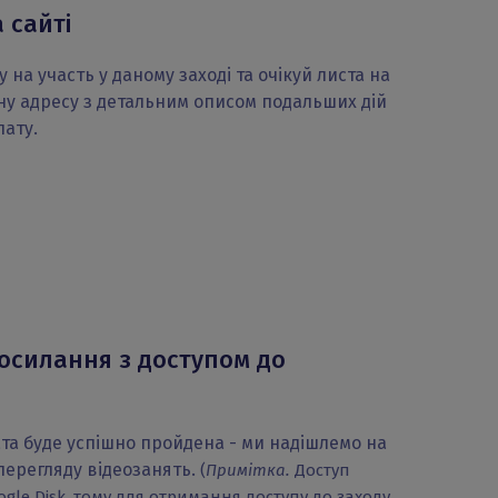
 сайті
на участь у даному заході та очікуй листа на
ну адресу з детальним описом подальших дій
лату.
осилання з доступом до
лата буде успішно пройдена - ми надішлемо на
перегляду відеозанять.
(
Примітка.
Доступ
ogle Disk, тому для отримання доступу до заходу