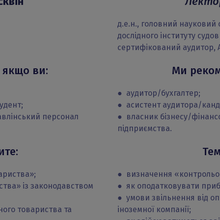
сквін
Лекто
д.е.н., головний науковий
дослідного інституту судо
сертифікований аудитор, A
 якщо ви:
Ми реком
● аудитор/бухгалтер;
удент;
● асистент аудитора/канд
авлінський персонал
● власник бізнесу/фінанс
підприємства.
ите:
Тем
ариства»;
● визначення «контрольов
ства» із законодавством
● як оподатковувати прибу
● умови звільнення від о
ного товариства та
іноземної компанії;