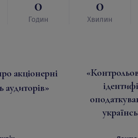
0
0
Годин
Хвилин
«Контрольова
про акціонерні
ідентифі
ь аудиторів»
оподаткуван
українсь