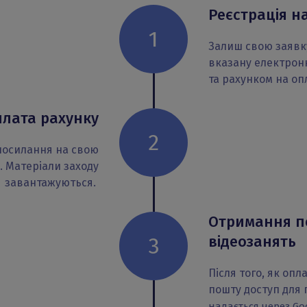
Реєстрація на
1
Залиш свою заявку 
вказану електрон
та рахунком на оп
лата рахунку
2
й посилання на свою
. Матеріали заходу
завантажуються.
Отримання п
відеозанять
3
Після того, як оп
пошту доступ для 
надається через Go