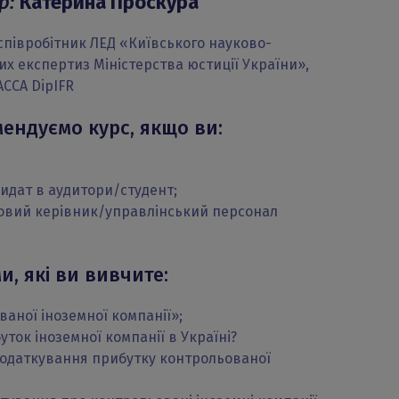
р:
Катерина Проскура
 співробітник ЛЕД «Київського науково-
вих експертиз Міністерства юстиції України»,
CCA DipIFR
ендуємо курс, якщо ви:
идат в аудитори/студент;
овий керівник/управлінський персонал
и, які ви вивчите:
аної іноземної компанії»;
ток іноземної компанії в Україні?
податкування прибутку контрольованої