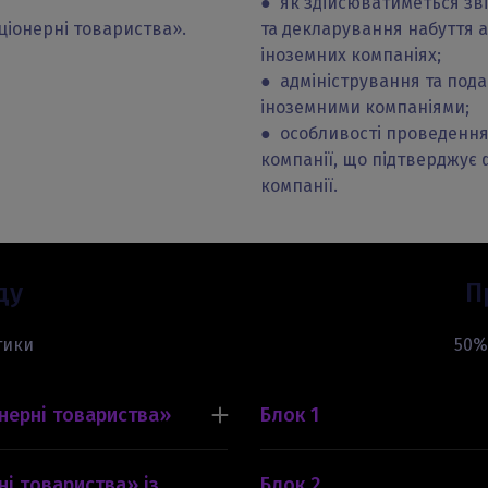
● як здійсюватиметься зві
кціонерні товариства».
та декларування набуття 
іноземних компаніях;
● адміністрування та под
іноземними компаніями;
● особливості проведення
компанії, що підтверджує 
компанії.
ду
П
тики
50%
онерні товариства»
Блок 1
екторів акціонерного
1. Визначення «контрольов
і збори. Злиття,
2. Як оподатковувати прибу
ні товариства» із
Блок 2