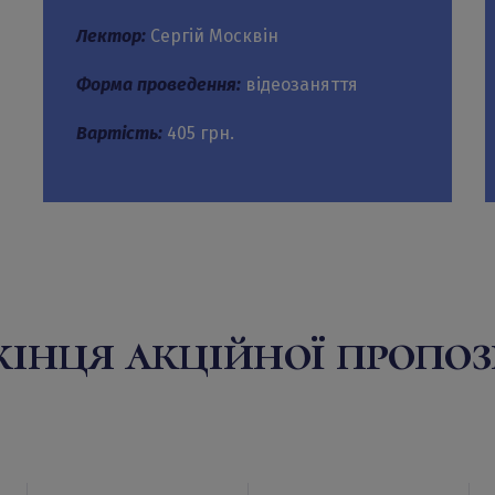
Лектор:
Сергій Москвін
Форма проведення:
відеозаняття
Вартість:
405 грн.
кінця акційної пропоз