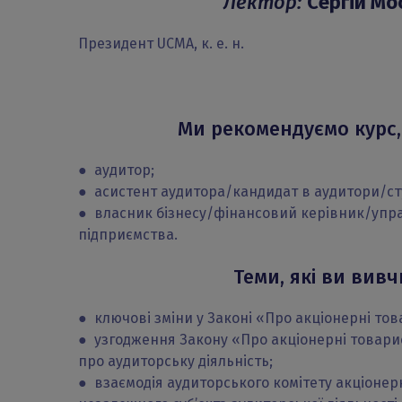
Лектор:
Сергій Мо
Президент UCMA, к. е. н.
Ми рекомендуємо курс,
● аудитор;
● асистент аудитора/кандидат в аудитори/ст
● власник бізнесу/фінансовий керівник/упр
підприємства.
Теми, які ви вивч
● ключові зміни у Законі «Про акціонерні тов
● узгодження Закону «Про акціонерні товари
про аудиторську діяльність;
● взаємодія аудиторського комітету акціонер