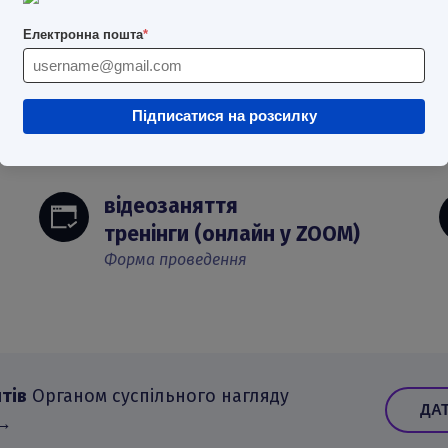
впевнено — з програ
Електронна пошта
*
ЗАРЕЄСТРУВАТИСЬ 
Підписатися на розсилку
відеозаняття
тренінги (онлайн у ZOOM)
Форма проведення
тів
Органом суспільного нагляду
ДАТ
→