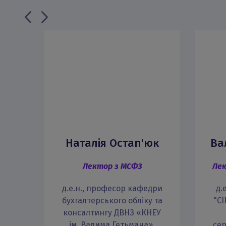
Наталія Остап'юк
Ва
Лектор з МСФЗ
Лек
д.е.н., професор кафедри
д.
бухгалтерського обліку та
"С
консалтингу ДВНЗ «КНЕУ
ім. Вадима Гетьмана»,
се