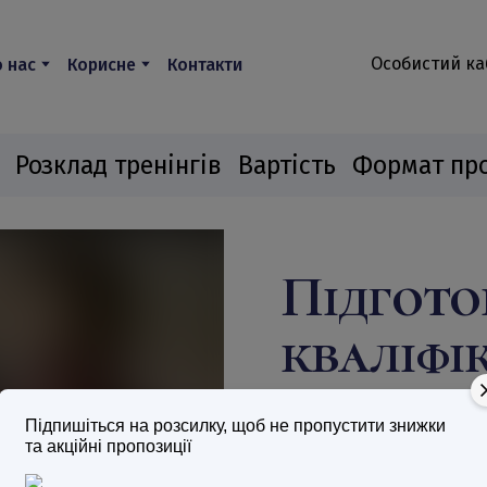
Особистий ка
 нас
Корисне
Контакти
Розклад тренінгів
Вартість
Формат пр
Підгото
кваліфі
при атестації ауд
Підпишіться на розсилку, щоб не пропустити знижки
та акційні пропозиції
Готуйтесь до іспиту