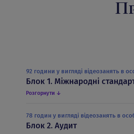
Пр
92 години у вигляді відеозанять в ос
Блок 1. Міжнародні стандар
Розгорнути ↓
Тема 1. Концептуальна основа фінансової
Тема 2. Вимоги МСФЗ до відображення о
78 годин у вигляді відеозанять в осо
активами
Блок 2. Аудит
Тема 3. Вимоги МСФЗ до відображення о
Тема 4. Консолідовані фінансові звіти, ін