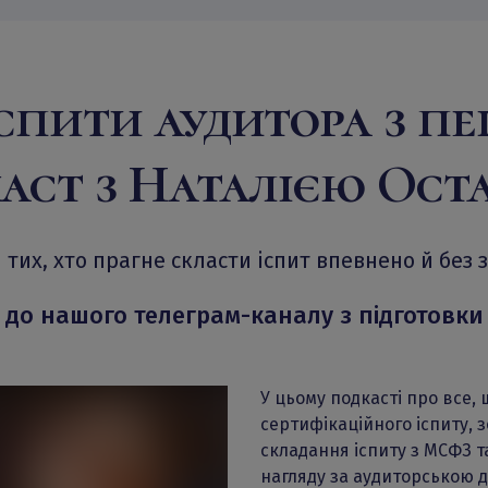
спити аудитора з пе
аст з Наталією Ост
 тих, хто прагне скласти іспит впевнено й без з
до нашого телеграм-каналу з підготовки 
У цьому подкасті про все, 
сертифікаційного іспиту, 
складання іспиту з МСФЗ т
нагляду за аудиторською д