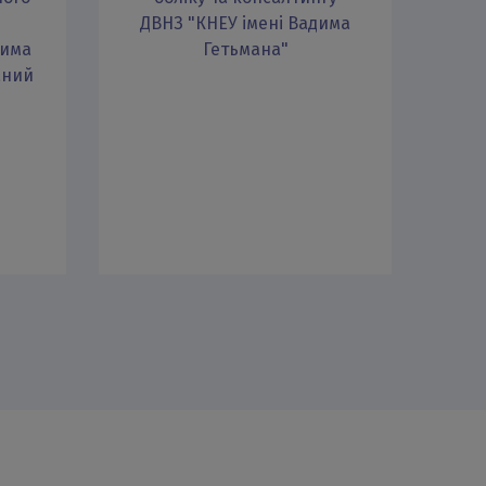
об
ДВНЗ "КНЕУ імені Вадима
В
дима
Гетьмана"
аний
с
тре
з
М