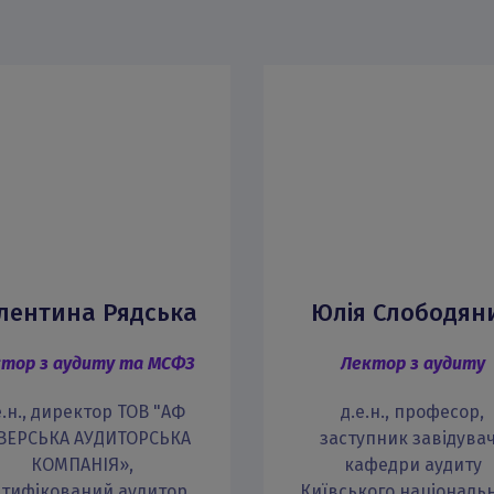
лентина Рядська
Юлія Слободян
тор з аудиту та МСФЗ
Лектор з аудиту
е.н., директор ТОВ "АФ
д.е.н., професор,
ІВЕРСЬКА АУДИТОРСЬКА
заступник завідува
КОМПАНІЯ»,
кафедри аудиту
ртифікований аудитор,
Київського національ