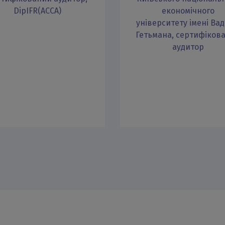
DipIFR(AССА)
економічного
університету імені Ва
Гетьмана, сертифіков
аудитор