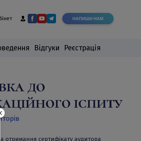
бінет
НАПИШИ НАМ
оведення
Відгуки
Реєстрація
вка до
каційного іспиту
иторів
 на отримання сертифікату аудитора