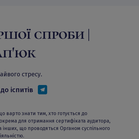
ршої спроби |
ап'юк
айвого стресу.
до іспитів
що варто знати тим, хто готується до
зокрема для отримання сертифіката аудитора,
а інших, що проводяться Органом суспільного
іяльністю.