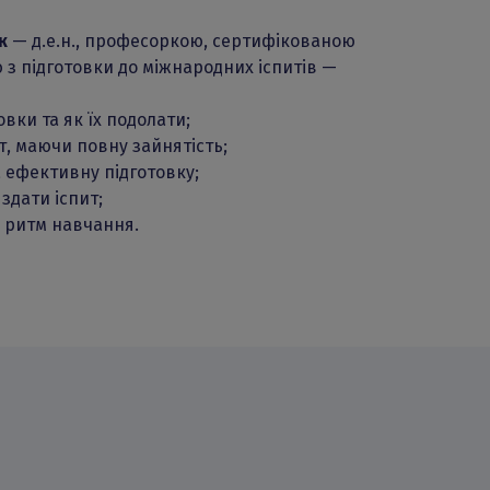
к
— д.е.н., професоркою, сертифікованою
з підготовки до міжнародних іспитів —
вки та як їх подолати;
т, маючи повну зайнятість;
а ефективну підготовку;
здати іспит;
и ритм навчання.