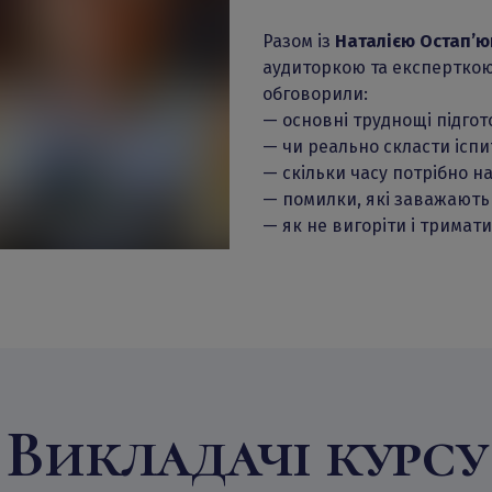
Разом із
Наталією Остап’ю
аудиторкою та експерткою 
обговорили:
— основні труднощі підгото
— чи реально скласти іспи
— скільки часу потрібно н
— помилки, які заважають 
— як не вигоріти і тримат
Викладачі курсу