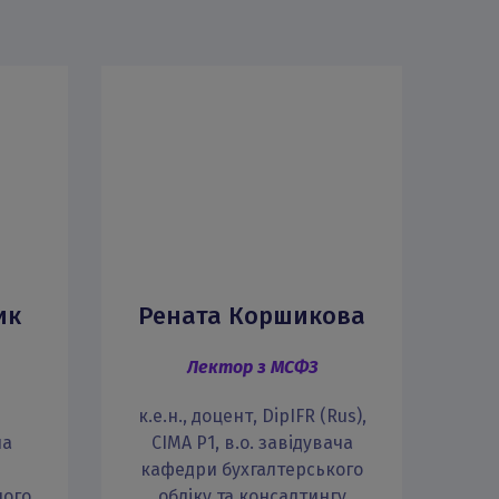
ик
Рената Коршикова
Лектор з МСФЗ
к.е.н., доцент, DipIFR (Rus),
ча
CIMA P1, в.о. завідувача
кафедри бухгалтерського
к
ного
обліку та консалтингу