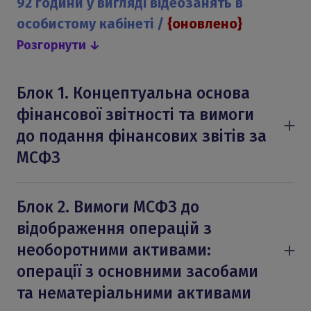
92 години у вигляді відеозанять в
особистому кабінеті /
{оновлено}
Розгорнути ↓
Блок 1. Концептуальна основа
фінансової звітності та вимоги
до подання фінансових звітів за
МСФЗ
Концептуальна основа фінансової
звітності.
Блок 2. Вимоги МСФЗ до
МСБО 1 «Подання фінансової звітності»
відображення операцій з
МСБО 27 «Окрема фінансова звітність»
необоротними активами:
МСБО 34 «Проміжна фінансова звітність»
операції з основними засобами
МСБО 7 «Звіт про рух грошових коштів»
та нематеріальними активами