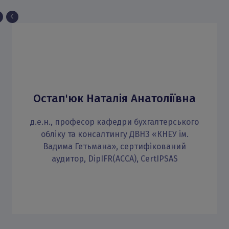
Остап'юк Наталія Анатоліївна
д.е.н., професор кафедри бухгалтерського
обліку та консалтингу ДВНЗ «КНЕУ ім.
Вадима Гетьмана», сертифікований
аудитор, DipIFR(AССА), CertIPSAS