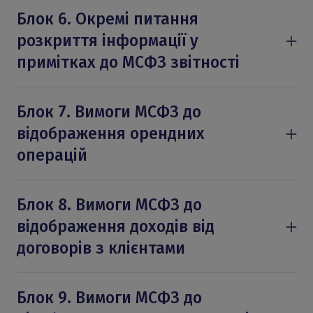
МСФЗ 2 «Платіж на основі акцій»
МСБО 8 «Облікові політики, зміни в
Блок 6. Окремі питання
МСБО 33 «Прибуток на акцію»
облікових оцінках та помилки»
розкриття інформації у
МСФЗ 13 «Оцінка справедливої вартості»
примітках до МСФЗ звітності
МСБО 10 «Події після звітного періоду»
МСФЗ 8 «Операційні сегменти»
МСБО 21 «Вплив змін валютних курсів»
МСБО 24 «Розкриття інформації про
Блок 7. Вимоги МСФЗ до
зв’язані сторони»
відображення орендних
МСБО 20 «Облік державних грантів і
операцій
розкриття інформації про державну
МСФЗ 16 «Оренда»
допомогу»
Блок 8. Вимоги МСФЗ до
відображення доходів від
договорів з клієнтами
МСФЗ 15 «Дохід від договорів з
клієнтами»
Блок 9. Вимоги МСФЗ до