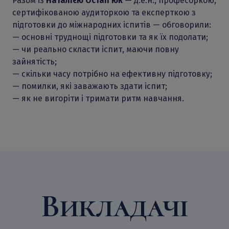
Разом із
Наталією Остап’юк
— д.е.н., професоркою,
сертифікованою аудиторкою та експерткою з
підготовки до міжнародних іспитів — обговорили:
— основні труднощі підготовки та як їх подолати;
— чи реально скласти іспит, маючи повну
зайнятість;
— скільки часу потрібно на ефективну підготовку;
— помилки, які заважають здати іспит;
— як не вигоріти і тримати ритм навчання.
Викладачі