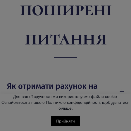
поширені
питання
Як отримати рахунок на
оплату?
Для вашої зручності ми використовуємо файли cookie.
Ознайомтеся з нашою Політикою конфіденційності, щоб дізнатися
Заповніть заявку на участь у заході —
більше.
після цього ви отримаєте лист на вказану
Як отримати посилання для
Прийняти
електронну адресу з детальними
участі та доступ до відео в