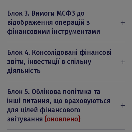
МСБО 16 «Основні засоби»
МСБО 23 «Витрати на позики»
Блок 3. Вимоги МСФЗ до
МСБО 38 «Нематеріальні активи»
відображення операцій з
МСБО 40 «Інвестиційна нерухомість»
фінансовими інструментами
МСФЗ 5 «Непоточні активи, утримувані
МСФЗ 9 «Фінансові інструменти»
для продажу, та припинена діяльність»
МСБО 32 «Фінансові інструменти:
Блок 4. Консолідовані фінансові
МСБО 36 «Зменшення корисності активів»
подання»
звіти, інвестиції в спільну
МСФЗ 7 «Фінансові інструменти:
діяльність
розкриття інформації»
МСФЗ 3 «Об'єднання бізнесу»
МСФЗ 10 «Консолідована фінансова
Блок 5. Облікова політика та
звітність»
інші питання, що враховуються
МСБО 28 «Інвестиції в асоційовані
для цілей фінансового
підприємства»
звітування
{оновлено}
МСФЗ 11 «Спільна діяльність»
МСФЗ 1 «Перше застосування»