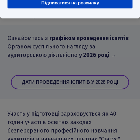
Підписатися на розсилку
повний комплект 
12000 грн.
Вартість
Ознайомтесь з
графіком проведення іспитів
Органом суспільного нагляду за
аудиторською діяльністю
у 2026 році
→
ДАТИ ПРОВЕДЕННЯ ІСПИТІВ У 2026 РОЦІ
Участь у підготовці зараховується як 40
годин участі в освітніх заходах
безперервного професійного навчання
аудиторів в навчальних центрах "Статус".