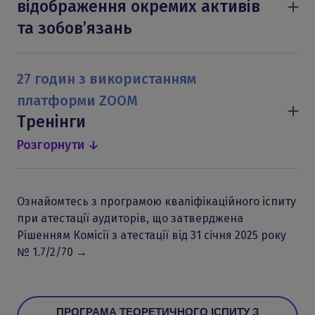
відображення окремих активів
та зобов’язань
МСБО 2 «Запаси»
МСБО 41 «Сільське господарство»
27 годин з використанням
МСБО 37 «Забезпечення, умовні
платформи ZOOM
зобов’язання та умовні активи»
Тренінги
МСБО 12 «Податки на прибуток»
Розгорнути ↓
МСБО 19 «Виплати працівникам»
Тема 1. Концептуальна основа фінансової
МСФЗ 6 «Розвідка та оцінка запасів
звітності та вимоги до подання
корисних копалин»
Ознайомтесь з програмою кваліфікаційного іспиту
фінансових звітів за МСФЗ
при атестації аудиторів, що затверджена
Тема 2. Вимоги МСФЗ до відображення
Рішенням Комісії з атестації від 31 січня 2025 року
операцій з необоротними активами:
№ 1.7/2/70 →
операції з основними засобами та
нематеріальними активами
Тема 3. Вимоги МСФЗ до відображення
ПРОГРАМА ТЕОРЕТИЧНОГО ІСПИТУ З