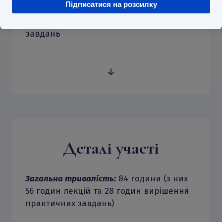
Підписатися на розсилку
28 годин відеозанять
- приклади
вирішення типових практичних
завдань
↓
Деталі участі
Загальна тривалість:
84 години (з них
56 годин лекцій та 28 годин вирішення
практичних завдань)