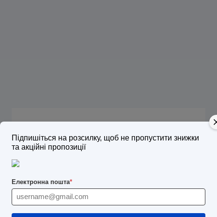
Програма підготовки:
Підпишіться на розсилку, щоб не пропустити знижки
та акційні пропозиції
Відеозаняття:
Електронна пошта
*
56 годин відеозанять
- розгляд
лекційного матеріалу