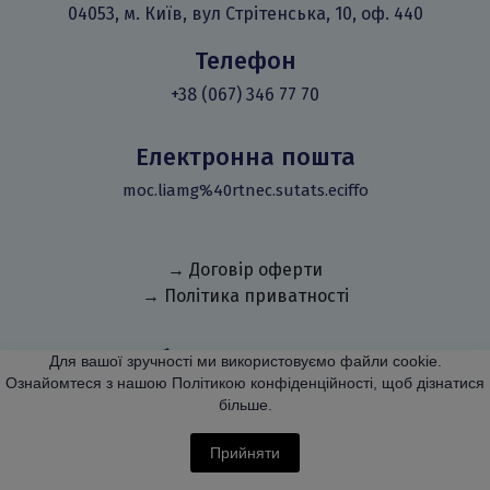
04053, м. Київ, вул Стрітенська, 10, оф. 440
Телефон
+38 (067) 346 77 70
Електронна пошта
moc.liamg%40rtnec.sutats.eciffo
→ Договір оферти
→ Політика приватності
Обрати навчання
Для вашої зручності ми використовуємо файли cookie.
Ознайомтеся з нашою Політикою конфіденційності, щоб дізнатися
→ Детальніше
більше.
Особистий кабінет
Прийняти
→ Детальніше