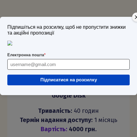
Підпишіться на розсилку, щоб не пропустити знижки
та акційні пропозиції
Електронна пошта
*
ВІДЕОЗАНЯТТЯ
Підписатися на розсилку
доступ до відеозанять через
Google Disk
Тривалість:
40 годин
Термін надання доступу:
1 місяць
Вартість:
40
00 грн.