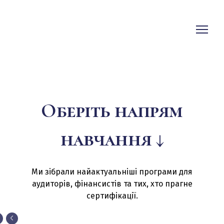
Оберіть напрям
Підпишіться на розсилку, щоб не пропустити знижки
та акційні пропозиції
навчання ↓
Електронна пошта
*
Ми зібрали найактуальніші програми для
Підписатися на розсилку
аудиторів, фінансистів та тих, хто прагне
сертифікації.