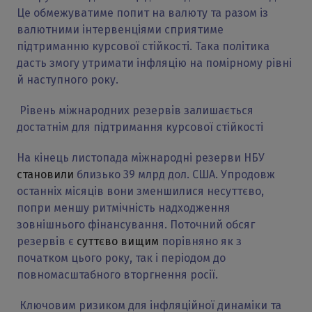
Це обмежуватиме попит на валюту та разом із
валютними інтервенціями сприятиме
підтриманню курсової стійкості. Така політика
дасть змогу утримати інфляцію на помірному рівні
й наступного року.
Рівень міжнародних резервів залишається
достатнім для підтримання курсової стійкості
На кінець листопада міжнародні резерви НБУ
становили
близько 39 млрд дол. США. Упродовж
останніх місяців вони зменшилися несуттєво,
попри меншу ритмічність надходження
зовнішнього фінансування. Поточний обсяг
резервів є
суттєво вищим
порівняно як з
початком цього року, так і періодом до
повномасштабного вторгнення росії.
Ключовим ризиком для інфляційної динаміки та