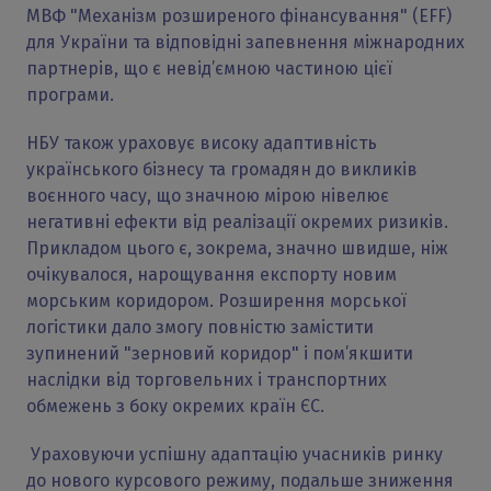
МВФ "Механізм розширеного фінансування" (EFF)
для України та відповідні запевнення міжнародних
партнерів, що є невід’ємною частиною цієї
програми.
НБУ також ураховує високу адаптивність
українського бізнесу та громадян до викликів
воєнного часу, що значною мірою нівелює
негативні ефекти від реалізації окремих ризиків.
Прикладом цього є, зокрема, значно швидше, ніж
очікувалося, нарощування експорту новим
морським коридором. Розширення морської
логістики дало змогу повністю замістити
зупинений "зерновий коридор" і пом’якшити
наслідки від торговельних і транспортних
обмежень з боку окремих країн ЄС.
Ураховуючи успішну адаптацію учасників ринку
до нового курсового режиму, подальше зниження