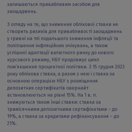
залишаються привабливим засобом для
заощаджень.
З огляду на те, що зниження облікової ставки не
створить ризиків для привабливості заощаджень
у гривні на тлі подальшого зниження інфляції та
поліпшення інфляційних очікувань, а також
успішної адаптації валютного ринку до нового
курсового режиму, НБУ продовжує цикл
пом’якшення процентної політики. З 15 грудня 2023
року облікова ставка, а разом з нею і ставка за
основною операцією НБУ з розміщення
депозитних сертифікатів овернайт
встановлюються на рівні 15%. На 1 в. п.
знижуються також інші ставки: ставка за
тримісячними депозитними сертифікатами – до
19%, а ставка за кредитами рефінансування – до
21%.