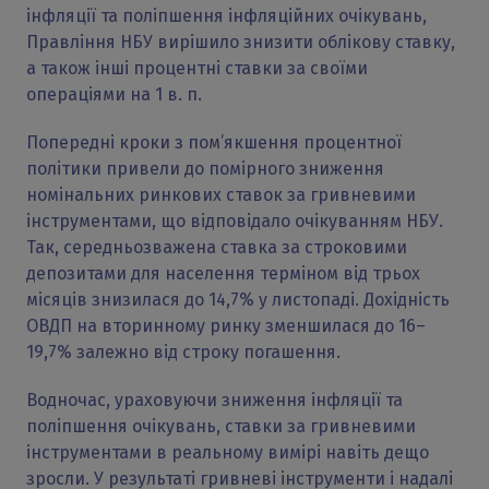
інфляції та поліпшення інфляційних очікувань,
Правління НБУ вирішило знизити облікову ставку,
а також інші процентні ставки за своїми
операціями на 1 в. п.
Попередні кроки з пом’якшення процентної
політики привели до помірного зниження
номінальних ринкових ставок за гривневими
інструментами, що відповідало очікуванням НБУ.
Так, середньозважена ставка за строковими
депозитами для населення терміном від трьох
місяців знизилася до 14,7% у листопаді. Дохідність
ОВДП на вторинному ринку зменшилася до 16–
19,7% залежно від строку погашення.
Водночас, ураховуючи зниження інфляції та
поліпшення очікувань, ставки за гривневими
інструментами в реальному вимірі навіть дещо
зросли. У результаті гривневі інструменти і надалі