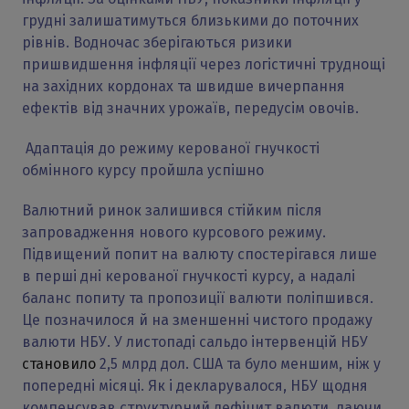
грудні залишатимуться близькими до поточних
рівнів. Водночас зберігаються ризики
пришвидшення інфляції через логістичні труднощі
на західних кордонах та швидше вичерпання
ефектів від значних урожаїв, передусім овочів.
Адаптація до режиму керованої гнучкості
обмінного курсу пройшла успішно
Валютний ринок залишився стійким після
запровадження нового курсового режиму.
Підвищений попит на валюту спостерігався лише
в перші дні керованої гнучкості курсу, а надалі
баланс попиту та пропозиції валюти поліпшився.
Це позначилося й на зменшенні чистого продажу
валюти НБУ. У листопаді сальдо інтервенцій НБУ
становило
2,5 млрд дол. США та було меншим, ніж у
попередні місяці. Як і декларувалося, НБУ щодня
компенсував структурний дефіцит валюти, даючи